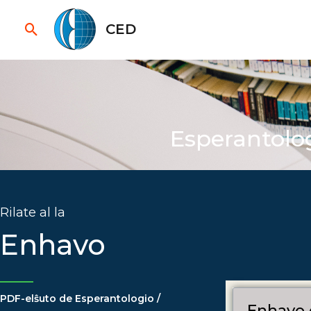
Skip
Search
to
CED
content
Esperantolog
Rilate al la
Enhavo
PDF-elŝuto de Esperantologio /
Enhavo 