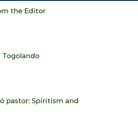
rom the Editor
j Togolando
ó pastor: Spiritism and