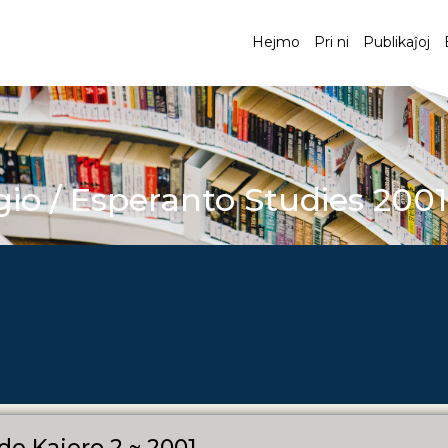
Hejmo
Pri ni
Publikaĵoj
io / Esperanto Studies 2001
de Kajero 2 ~ 2001