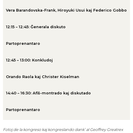
Vera Barandovska-Frank, Hiroyuki Usui kaj Federico Gobbo
12:15 – 12:45: Ĝenerala diskuto
Partoprenantaro
12:45 – 13:00: Konkludoj
Orando Raola kaj Christer Kiselman
14:40 – 16:30: Afiŝ-montrado kaj diskutado
Partoprenantaro
Fotoj de la kongreso kaj kongreslando dank’ al Geoffrey Greatrex