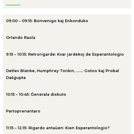
09:00 – 09:15: Bonvenigo kaj Enkonduko
Orlando Raola
9:15 – 10:15: Retrorigarde: Kvar jardekoj de Esperantologio
Detlev Blanke, Humphrey Tonkin, ……. Gotoo kaj Probal
Daŝgupta
10:15 – 10:45: Ĝenerala diskuto
Partoprenantaro
11:15 – 12:15: Rigardo antaŭen: Kien Esperantologio?