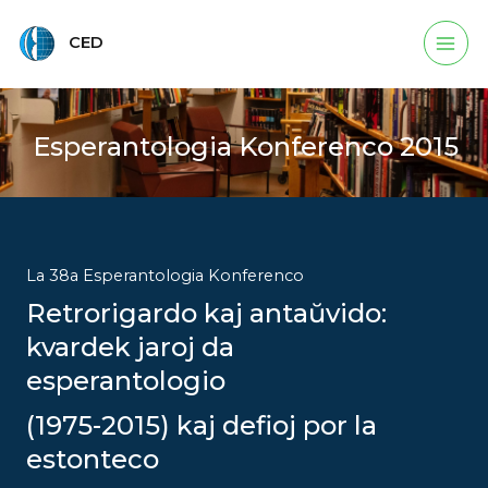
Main
Skip
to
CED
Men
content
Esperantologia Konferenco 2015
La 38a Esperantologia Konferenco
Retrorigardo kaj antaŭvido:
kvardek jaroj da
esperantologio
(1975-2015) kaj defioj por la
estonteco